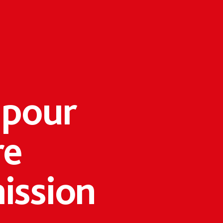
 pour
re
ission