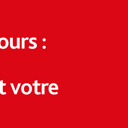
ours :
 votre