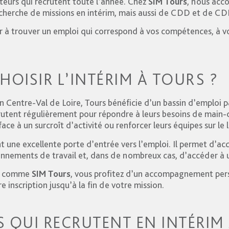
teurs qui recrutent toute l’année. Chez
SIM Tours
, nous acc
cherche de missions en intérim, mais aussi de CDD et de CDI
r à trouver un emploi qui correspond à vos compétences, à v
OISIR L’INTÉRIM À TOURS ?
n Centre-Val de Loire, Tours bénéficie d’un bassin d’emploi pa
crutent régulièrement pour répondre à leurs besoins de main-
 face à un surcroît d’activité ou renforcer leurs équipes sur le
t une excellente porte d’entrée vers l’emploi. Il permet d’acq
onnements de travail et, dans de nombreux cas, d’accéder à 
ce comme
SIM Tours
, vous profitez d’un accompagnement pers
e inscription jusqu’à la fin de votre mission.
S QUI RECRUTENT EN INTÉRIM