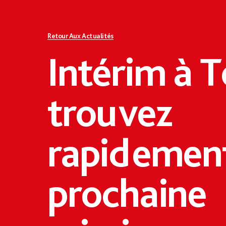
Retour Aux Actualités
Intérim à T
trouvez
rapidement
prochaine